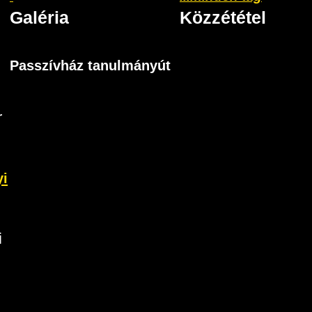
Galéria
Közzététel
Passzívház tanulmányút
r
yi
i