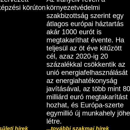
épzési körúton
környezetvédelmi
szakbizottság szerint egy
átlagos európai háztartás
akár 1000 eurót is
megtakaríthat évente. Ha
teljesül az öt éve kitűzött
cél, azaz 2020-ig 20
százalékkal csökkentik az
unió energiafelhasználását
az energiahatékonyság
javításával, az több mint 8
milliárd euró megtakarítást
hozhat, és Európa-szerte
egymillió új munkahely jöhe
létre.
sületi hírek
...további szakmai hírek