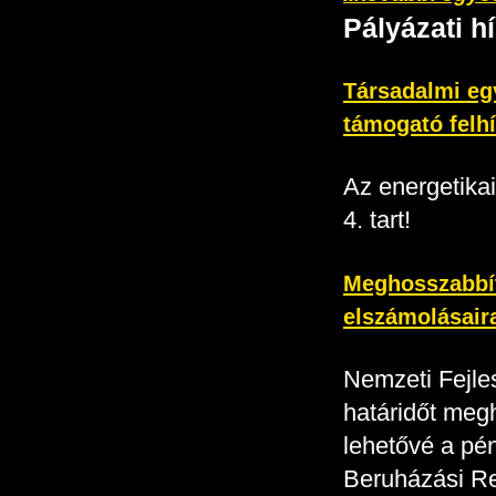
Pályázati h
Társadalmi egy
támogató felh
Az energetika
4. tart!
Meghosszabbít
elszámolásair
Nemzeti Fejles
határidőt meg
lehetővé a pé
Beruházási Re