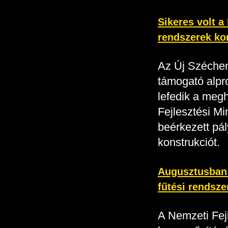
Sikeres volt a
rendszerek ko
Az Új Szécheny
támogató alpr
lefedik a megh
Fejlesztési M
beérkezett pál
konstrukciót.
Augusztusban i
fűtési rendsze
A Nemzeti Fejl