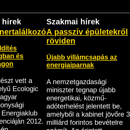
 hírek
Szakmai hírek
nertalálkozó
A passzív épületekről
röviden
dítés
gban és
Újabb villámcsapás az
ágon
energiaiparnak
észt vett a
A nemzetgazdasági
elyű Ecologic
miniszter tegnap újabb
Magyar
energetikai, közmű-
konysági
adóterhelést jelentett be,
z Energiaklub
amelyből a kabinet jövőre 
enciáján 2012.
milliárd forintos bevételre
-én