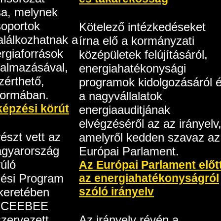
sa, melynek
soportok
Kötelező intézkedéseket
alálkozhatnak a
írna elő a kormányzati
rgiaforrások
középületek felújításáról,
kalmazásával,
energiahatékonysági
érthető,
programok kidolgozásáról 
formában.
a nagyvállalatok
képzési körút
energiaauditjának
elvégzéséről az az irányelv
észt vett az
amelyről kedden szavaz az
agyarország
Európai Parlament.
úló
Az Európai Parlament előt
az energiahatékonyságról
ési Program
szóló irányelv
keretében
ó CEEBEE
 szervezett
Az irányelv révén a