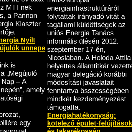
az MTI-nek
energiainfrastruktúráról
s, a Pannon
folytattak irányadó vitát a
rgia Klaszter
tagállami küldöttségek az
rtője.
uniós Energia Tanács
ergia Nyílt
informális ülésén 2012.
újulók ünnepe
szeptember 17-én,
Nicosiában. A Holoda Attila
ink is
helyettes államtitkár vezett
a „Megújuló
magyar delegáció korábbi
t Nap – A
módosítási javaslatait
nnepén”, amely
fenntartva összességében
hatósági
mindkét kezdeményezést
támogatta.
rozat,
Energiahatékonyság:
illére egy
kötelező épület-felújításo
msorozat
és takarékosság