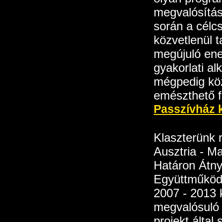
megvalósítá
során a célc
közvetlenül t
megújuló ene
gyakorlati al
mégpedig köz
emészthető 
Passzívház 
Klaszterünk r
Ausztria - M
Határon Átny
Együttműköd
2007 - 2013 
megvalósul
projekt által