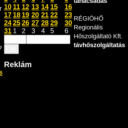
tanácsadás
10
11
12
13
14
15
16
r
17
18
19
20
21
22
23
RÉGIÓHŐ
24
25
26
27
28
29
30
Regionális
31
1
2
3
4
5
6
Hőszolgáltató Kft.
távhőszolgáltatás
?
Reklám
s