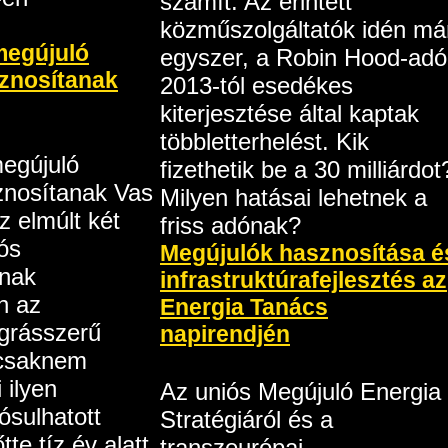
számít. Az érintett
közműszolgáltatók idén má
megújuló
egyszer, a Robin Hood-adó
sznosítanak
2013-tól esedékes
kiterjesztése által kaptak
többletterhelést. Kik
egújuló
fizethetik be a 30 milliárdot
znosítanak Vas
Milyen hatásai lehetnek a
 elmúlt két
friss adónak?
ós
Megújulók hasznosítása é
nak
infrastruktúrafejlesztés az
n az
Energia Tanács
grásszerű
napirendjén
 csaknem
 ilyen
Az uniós Megújuló Energia
lósulhatott
Stratégiáról és a
tte tíz év alatt
transzeurópai