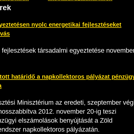
írek
eztetésen nyolc energetikai fejlesztéseket
ívás
i fejlesztések társadalmi egyeztetése novembe
ott határidő a napkollektoros pályázat pénzüg
a
ztési Minisztérium az eredeti, szeptember vég
hosszabbítva 2012. november 20-ig teszi
nzügyi elszámolások benyújtását a Zöld
ndszer napkollektoros pályázatán.