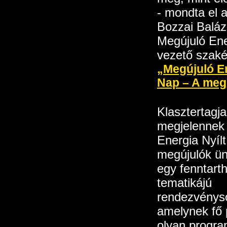
- mondta el 
Bozzai Baláz
Megújuló Ene
vezető szaké
„Megújuló En
Nap – A meg
Klasztertagja
megjelennek 
Energia Nyíl
megújulók ü
egy fenntart
tematikájú
rendezvényso
amelynek fő p
olyan progra