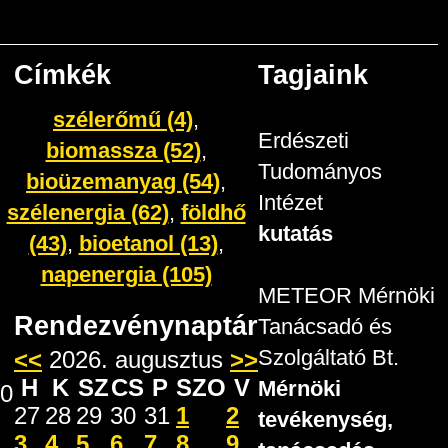
Címkék
Tagjaink
szélerőmű (4)
,
Erdészeti
biomassza (52)
,
Tudományos
bioüzemanyag (54)
,
Intézet
szélenergia (62)
,
földhő
kutatás
(43)
,
bioetanol (13)
,
napenergia (105)
METEOR Mérnöki
Rendezvénynaptár
Tanácsadó és
<<
2026. augusztus
>>
Szolgáltató Bt.
H
K
SZ
CS
P
SZO
V
Mérnöki
30
27
28
29
30
31
1
2
tevékenység,
3
4
5
6
7
8
9