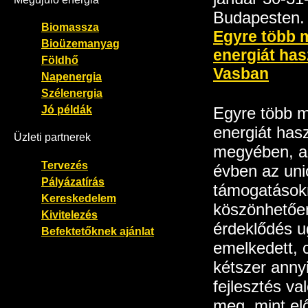
Budapesten.
Biomassza
Egyre több 
Bioüzemanyag
energiát ha
Földhő
Vasban
Napenergia
Szélenergia
Jó példák
Egyre több m
energiát has
Üzleti partnerek
megyében, az
Tervezés
évben az uni
Pályázatírás
támogatások
Kereskedelem
köszönhetőe
Kivitelezés
érdeklődés u
Befektetőknek ajánlat
emelkedett,
kétszer annyi
fejlesztés va
meg, mint elő