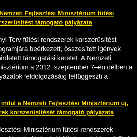
 Nemzeti Fejlesztési Minisztérium fűtési
rszerűsítést támogató pályázata
i Terv fűtési rendszerek korszerűsítést
ogramjára beérkezett, összesített igények
irdetett támogatási keretet. A Nemzeti
inisztérium a 2012. szeptember 7–én délben a
yázatok feldolgozásáig felfüggeszti a
ndul a Nemzeti Fejlesztési Minisztérium új,
rek korszerűsítését támogató pályázata
esztési Minisztérium fűtési rendszerek