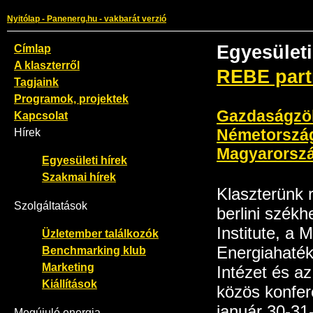
Nyitólap - Panenerg.hu - vakbarát verzió
Címlap
Egyesületi
A klaszterről
REBE part
Tagjaink
Programok, projektek
Gazdaságzöl
Kapcsolat
Hírek
Németorszá
Magyarorsz
Egyesületi hírek
Szakmai hírek
Klaszterünk r
Szolgáltatások
berlini székh
Institute, a 
Üzletember találkozók
Energiahaté
Benchmarking klub
Marketing
Intézet és a
Kiállítások
közös konfer
január 30-31
Megújuló energia