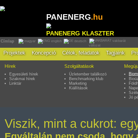
PANENERG
.hu
PANENERG KLASZTER
vakbarát
Címlap
magyar
english
deutsch
változat
Projektek
Koncepció
Célok, feladatok
Tagjaink
Pr
Hírek
Szolgáltatások
Megúju
Biom
Egyesületi hírek
Üzletember találkozó
Szakmai hírek
Benchmarking klub
Bioü
Linktár
Marketing
Föld
Kiállítások
Nape
Szél
Jó p
Viszik, mint a cukrot: e
Egyáltalán nem csoda, hogy 