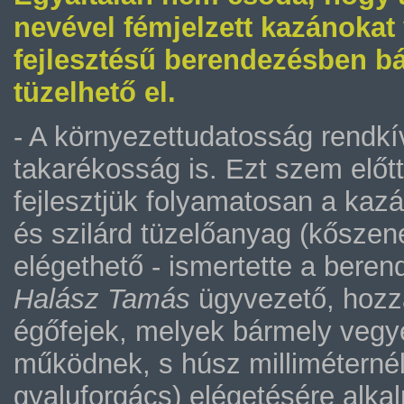
nevével fémjelzett kazánokat v
fejlesztésű berendezésben b
tüzelhető el.
- A környezettudatosság rendkí
takarékosság is. Ezt szem előtt t
fejlesztjük folyamatosan a kaz
és szilárd tüzelőanyag (kőszenek
elégethető - ismertette a beren
Halász Tamás
ügyvezető, hozzá
égőfejek, melyek bármely vegy
működnek, s húsz milliméternél
gyaluforgács) elégetésére alka