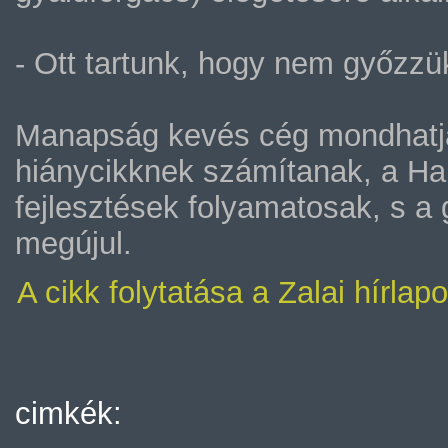
- Ott tartunk, hogy nem győzzü
Manapság kevés cég mondhatja 
hiánycikknek számítanak, a Hal
fejlesztések folyamatosak, s a 
megújul.
A cikk folytatása a Zalai hírlap
cimkék: