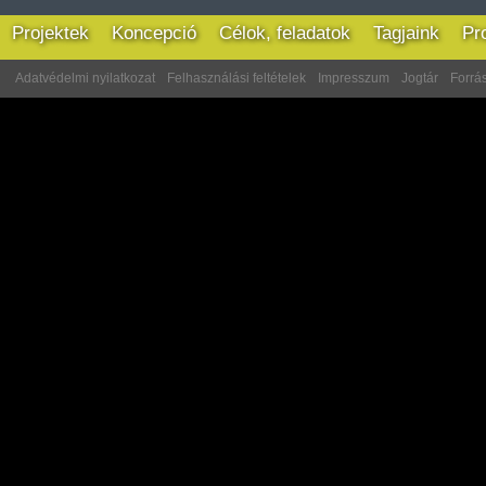
Projektek
Koncepció
Célok, feladatok
Tagjaink
Pr
Adatvédelmi nyilatkozat
Felhasználási feltételek
Impresszum
Jogtár
Forrás