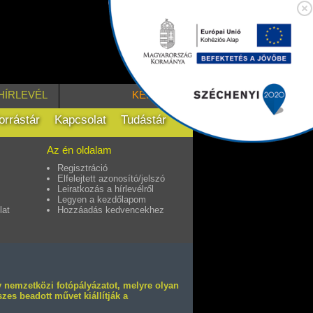
HÍRLEVÉL
KERESÉS
orrástár
Kapcsolat
Tudástár
Az én oldalam
Regisztráció
Elfelejtett azonosító/jelszó
Leiratkozás a hírlevélről
Legyen a kezdőlapom
lat
Hozzáadás kedvencekhez
nemzetközi fotópályázatot, melyre olyan
zes beadott művet kiállítják a