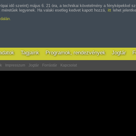
urópai idő szerint) május 6. 21 óra, a technikai követelmény a fényképekkel
méretűek legyenek. Ha valaki esetleg kedvet kapott hozzá,
itt
lehet jelentke
ldalán.
ladatok
Tagjaink
Programok, rendezvények
Jogtár
F
ek
Impresszum
Jogtár
Forrástár
Kapcsolat