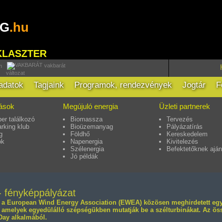
RG
.hu
KLASZTER
vakbarát
h
változat
ladatok
Tagjaink
Programok, rendezvények
Jogtár
F
tások
Megújuló energia
Üzleti partnerek
er találkozó
Biomassza
Tervezés
rking klub
Bioüzemanyag
Pályázatírás
g
Földhő
Kereskedelem
ok
Napenergia
Kivitelezés
Szélenergia
Befektetőknek aján
Jó példák
- fényképpályázat
a European Wind Energy Association (EWEA) közösen meghirdetett egy 
, amelyek egyedülálló szépségükben mutatják be a szélturbinákat. Az öss
Day alkalmából.