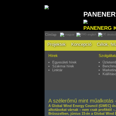
PANENE
PANENERG 
Címlap
magyar
english
deutsc
Projektek
Koncepció
Célok, fe
Hírek
Szolgálta
Egyesületi hírek
Üzletemb
Szakmai hírek
Benchma
Linktár
Marketin
Kiállítás
A szélerőmű mint műalkotás 
A Global Wind Energy Council (GWEC) és 
alkotásokat várnak – nem csak profiktól –
Brüsszelben, június 15-én a Global Wind 