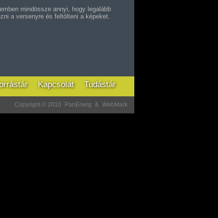
 szemben mindössze annyi, hogy legalább
zni a versenyre és feltölteni a képeket.
orrástár
Kapcsolat
Tudástár
Copyright © 2010
PanEnerg
&
WebMark