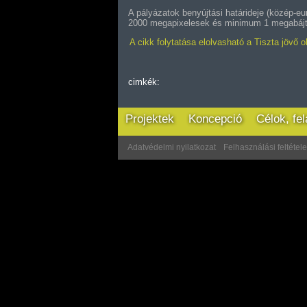
A pályázatok benyújtási határideje (közép-e
2000 megapixelesek és minimum 1 megabájt 
A cikk folytatása elolvasható a Tiszta jövő o
cimkék:
Projektek
Koncepció
Célok, fe
Adatvédelmi nyilatkozat
Felhasználási feltétel