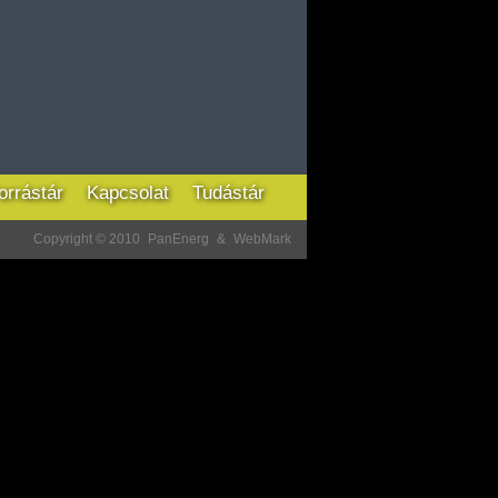
orrástár
Kapcsolat
Tudástár
Copyright © 2010
PanEnerg
&
WebMark