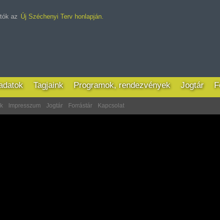
atók az
Új Széchenyi Terv honlapján.
ladatok
Tagjaink
Programok, rendezvények
Jogtár
F
ek
Impresszum
Jogtár
Forrástár
Kapcsolat