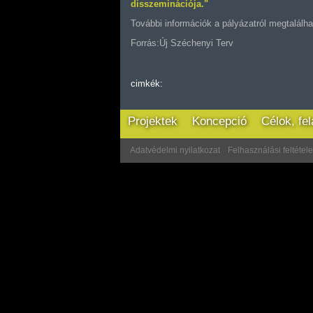
disszeminációja."
További információk a pályázatról megtalálh
Forrás:Új Széchenyi Terv
cimkék:
Projektek
Koncepció
Célok, fe
Adatvédelmi nyilatkozat
Felhasználási feltétel