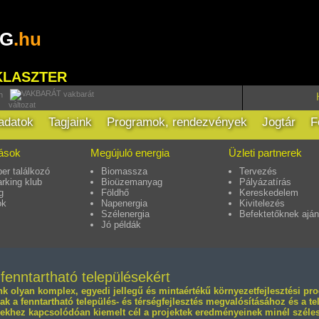
RG
.hu
KLASZTER
vakbarát
h
változat
ladatok
Tagjaink
Programok, rendezvények
Jogtár
F
tások
Megújuló energia
Üzleti partnerek
er találkozó
Biomassza
Tervezés
rking klub
Bioüzemanyag
Pályázatírás
g
Földhő
Kereskedelem
ok
Napenergia
Kivitelezés
Szélenergia
Befektetőknek aján
Jó példák
 fenntartható településekért
nk olyan komplex, egyedi jellegű és mintaértékű környezetfejlesztési p
k a fenntartható település- és térségfejlesztés megvalósításához és a t
khez kapcsolódóan kiemelt cél a projektek eredményeinek minél széles