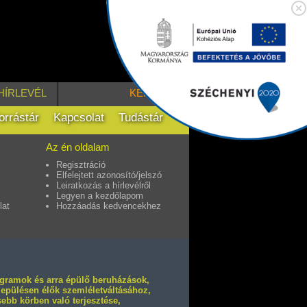
HÍRLEVÉL
KERESÉS
orrástár
Kapcsolat
Tudástár
Az én oldalam
Regisztráció
Elfelejtett azonosító/jelszó
Leiratkozás a hírlevélről
Legyen a kezdőlapom
lat
Hozzáadás kedvencekhez
rogramok és arra épülő beruházások,
elepülésen élők szemléletváltásához,
ebb körben való terjesztése,