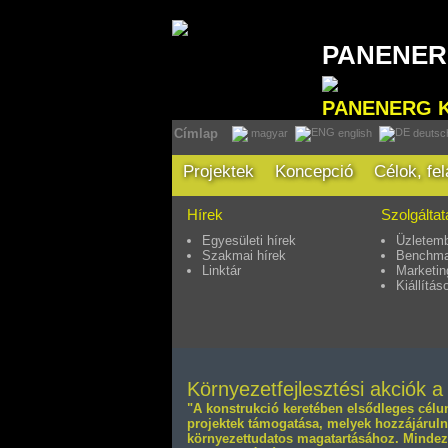
PANENE
PANENERG 
Címlap
magyar
english
deutsc
Projektek
Koncepció
Célok, fe
Hírek
Szolgálta
Egyesületi hírek
Üzletemb
Szakmai hírek
Benchma
Linktár
Marketin
Kiállítás
Környezetfejlesztési akciók a
"A konstrukció keretében elsődleges célu
projektek támogatása, melyek hozzájárulna
környezettudatos magatartásához. Mindeze