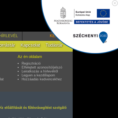
HÍRLEVÉL
KERESÉS
orrástár
Kapcsolat
Tudástár
Az én oldalam
Regisztráció
Elfelejtett azonosító/jelszó
Leiratkozás a hírlevélről
Legyen a kezdőlapom
lat
Hozzáadás kedvencekhez
z előállítását és fűtésrásegítést szolgáló