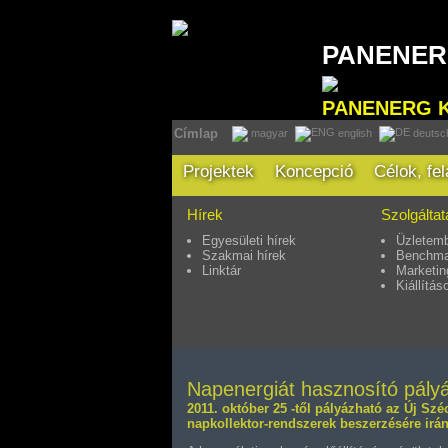
PANENE
PANENERG 
Címlap
magyar
english
deutsc
Projektek
Koncepció
Célok, fe
Hírek
Szolgálta
Egyesületi hírek
Üzletemb
Szakmai hírek
Benchma
Linktár
Marketin
Kiállítás
Napenergiát hasznosító pályáz
2011. október 25 -től pályázható az Új Szé
napkollektor-rendszerek beszerzésére irán