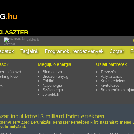
RG
.hu
KLASZTER
vakbarát
h
változat
ladatok
Tagjaink
Programok, rendezvények
Jogtár
F
tások
Megújuló energia
Üzleti partnerek
er találkozó
Biomassza
Tervezés
rking klub
Bioüzemanyag
Pályázatírás
g
Földhő
Kereskedelem
ok
Napenergia
Kivitelezés
Szélenergia
Befektetőknek aján
Jó példák
at indul közel 3 milliárd forint értékben
chenyi Terv Zöld Beruházási Rendszer keretében kiírt, használati meleg ví
yuló pályázat.