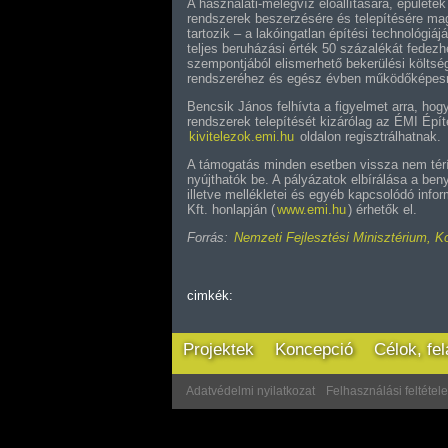
A használati-melegvíz előállítására, épülete
rendszerek beszerzésére és telepítésére m
tartozik – a lakóingatlan építési technológiáj
teljes beruházási érték 50 százalékát fedezh
szempontjából elismerhető bekerülési költség
rendszeréhez és egész évben működőképesne
Bencsik János felhívta a figyelmet arra, ho
rendszerek telepítését kizárólag az ÉMI Építé
kivitelezok.emi.hu
oldalon regisztrálhatnak.
A támogatás minden esetben vissza nem térít
nyújthatók be. A pályázatok elbírálása a ben
illetve mellékletei és egyéb kapcsolódó inf
Kft. honlapján (
www.emi.hu
) érhetők el.
Forrás:
Nemzeti Fejlesztési Minisztérium, 
cimkék:
Projektek
Koncepció
Célok, fe
Adatvédelmi nyilatkozat
Felhasználási feltétel