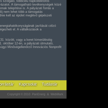
is szolgáló, többcélú napkollektoros
yázatot. A támogatható tevékenységek közé
nnak telepítése is. A pályázati forrás a
adíj nem lehet több a támogatás
dnie kell az épület meglévő gépészeti
 energiahatékonyságának javítását célzó
végezheti el. A vállalkozások a
1. között, vagy a keret kimerüléséig
1. október 12-én, a pályázati útmutató,
sügyi Minőségellenőrző Innovációs Nonprofit
orrástár
Kapcsolat
Tudástár
Copyright © 2010
PanEnerg
&
WebMark