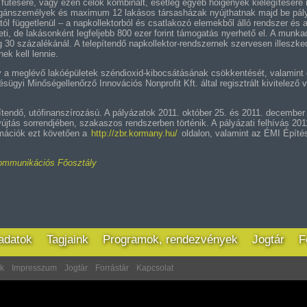
k fűtésére, vagy ezen célok kombinált, esetleg egyéb hőigények kielégítésére 
agánszemélyek és maximum 12 lakásos társasházak nyújthatnak majd be pál
ától függetlenül – a napkollektorból és csatlakozó elemekből álló rendszer és a
eti, de lakásonként legfeljebb 800 ezer forint támogatás nyerhető el. A munk
 30 százalékánál. A telepítendő napkollektor-rendszernek szervesen illeszke
k kell lennie.
gy a meglévő lakóépületek széndioxid-kibocsátásának csökkentését, valamint
sügyi Minőségellenőrző Innovációs Nonprofit Kft. által regisztrált kivitelező 
endő, utófinanszírozású. A pályázatok 2011. október 25. és 2011. december 3
yújtás sorrendjében, szakaszos rendszerben történik. A pályázati felhívás 201
ormációk ezt követően a
http://zbr.kormany.hu/
oldalon, valamint az ÉMI Építé
Kommunikációs Főosztály
ladatok
Tagjaink
Programok, rendezvények
Jogtár
F
ek
Impresszum
Jogtár
Forrástár
Kapcsolat