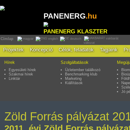
PANENERG
.hu
PANENERG KLASZTER
vakbarát
Címlap
magyar
english
deutsch
változat
Projektek
Koncepció
Célok, feladatok
Tagjaink
Pr
Hírek
Szolgáltatások
Megúju
Egyesületi hírek
Üzletember találkozó
Biom
Szakmai hírek
Benchmarking klub
Bioü
Linktár
Marketing
Föld
Kiállítások
Nape
Szél
Jó p
Zöld Forrás pályázat 20
2011. évi Zöld Forrás pályázat