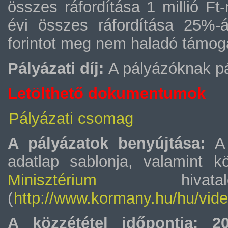
összes ráfordítása 1 millió Ft
évi összes ráfordítása 25%-
forintot meg nem haladó támog
Pályázati díj:
A pályázóknak pál
Letölthető dokumentumok
Pályázati csomag
A pályázatok benyújtása:
A
adatlap sablonja, valamint k
Minisztérium
hivatal
(
http://www.kormany.hu/hu/vide
A közzététel időpontja: 20