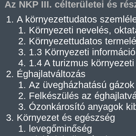
Az NKP III. célterületei és rés
A környezettudatos szemlél
Környezeti nevelés, okta
Környezettudatos termelé
1.3 Környezeti informáci
1.4 A turizmus környezeti
Éghajlatváltozás
Az üvegházhatású gázok
Felkészülés az éghajlatvá
Ózonkárosító anyagok ki
Környezet és egészség
levegőminőség