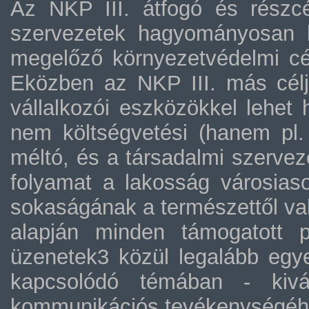
Az NKP III. átfogó és részcél
szervezetek hagyományosan k
megelőző környezetvédelmi cél
Eközben az NKP III. más célja
vállalkozói eszközökkel lehet
nem költségvetési (hanem pl. 
méltó, és a társadalmi szerveze
folyamat a lakosság városia
sokaságának a természettől val
alapján minden támogatott p
üzenetek3 közül legalább egye
kapcsolódó témában - kivál
kommunikációs tevékenységéhe