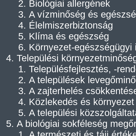
Biológiai allergének
A vízminőség és egészs
Élelmiszerbiztonság
Klíma és egészség
Környezet-egészségügyi 
Települési környezetminősé
Településfejlesztés, -re
A települések levegőminő
A zajterhelés csökkentés
Közlekedés és környezet
A települési közszolgált
A biológiai sokféleség megő
A természeti és táji érté