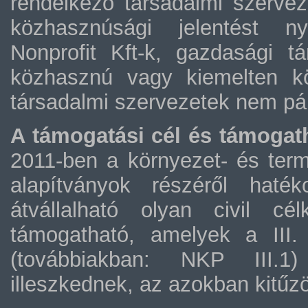
rendelkező társadalmi szervez
közhasznúsági jelentést ny
Nonprofit Kft-k, gazdasági tá
közhasznú vagy kiemelten k
társadalmi szervezetek nem pá
A támogatási cél és támogat
2011-ben a környezet- és term
alapítványok részéről haté
átvállalható olyan civil cél
támogatható, amelyek a III
(továbbiakban: NKP III.1) 
illeszkednek, az azokban kitűzö