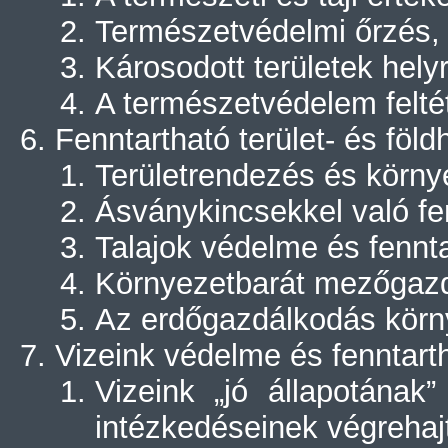
Természetvédelmi őrzés, 
Károsodott területek hely
A természetvédelem felté
Fenntartható terület- és föld
Területrendezés és körn
Ásványkincsekkel való fe
Talajok védelme és fennt
Környezetbarát mezőgazd
Az erdőgazdálkodás körn
Vizeink védelme és fenntart
Vizeink „jó állapotának”
intézkedéseinek végrehaj