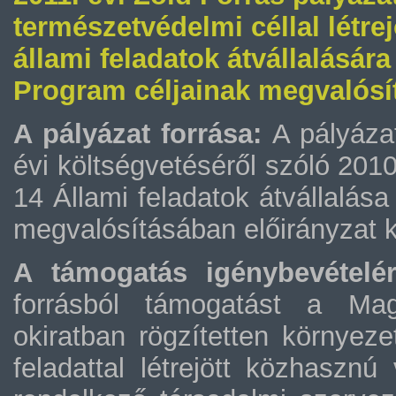
természetvédelmi céllal létre
állami feladatok átvállalásá
Program céljainak megvalósí
A pályázat forrása:
A pályáza
évi költségvetéséről szóló 2010
14 Állami feladatok átvállalá
megvalósításában előirányzat 
A támogatás igénybevételé
forrásból támogatást a Mag
okiratban rögzítetten környeze
feladattal létrejött közhaszn