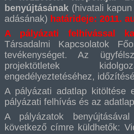
benyújtásának
(hivatali kapu
adásának)
határideje: 2011. a
A pályázati felhívással ka
Társadalmi Kapcsolatok Főos
tevékenységet. Az ügyfélsz
projektötletek kidolgo
engedélyeztetéséhez, időzítésé
A pályázati adatlap kitöltése 
pályázati felhívás és az adatla
A pályázatok benyújtásáva
következő címre küldhetők: Vid