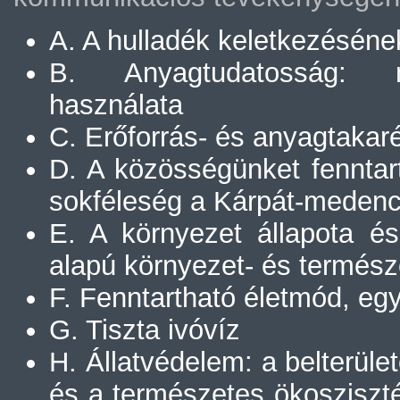
A. A hulladék keletkezésén
B. Anyagtudatosság: m
használata
C. Erőforrás- és anyagtaka
D. A közösségünket fenntart
sokféleség a Kárpát-meden
E. A környezet állapota és
alapú környezet- és termés
F. Fenntartható életmód, 
G. Tiszta ivóvíz
H. Állatvédelem: a belterü
és a természetes ökosziszt