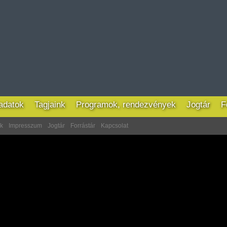
ladatok
Tagjaink
Programok, rendezvények
Jogtár
F
ek
Impresszum
Jogtár
Forrástár
Kapcsolat