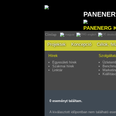
PANENE
PANENERG 
Címlap
magyar
english
deutsc
Projektek
Koncepció
Célok, fe
Hírek
Szolgálta
Egyesületi hírek
Üzletemb
Szakmai hírek
Benchma
Linktár
Marketin
Kiállítás
0 eseményt találtam.
A kiválasztott időpontban nem található e