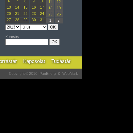
6
7
8
9
10
11
12
13
14
15
16
17
18
19
20
21
22
23
24
25
26
27
28
29
30
31
1
2
Keresés:
orrástár
Kapcsolat
Tudástár
Copyright © 2010
PanEnerg
&
WebMark