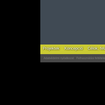
Projektek
Koncepció
Célok, fe
Adatvédelmi nyilatkozat
Felhasználási feltétel