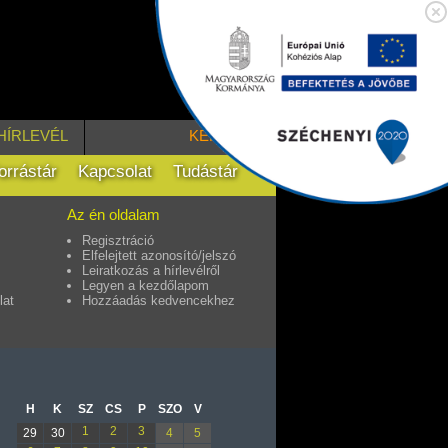
HÍRLEVÉL
KERESÉS
orrástár
Kapcsolat
Tudástár
Az én oldalam
Regisztráció
Elfelejtett azonosító/jelszó
Leiratkozás a hírlevélről
Legyen a kezdőlapom
lat
Hozzáadás kedvencekhez
H
K
SZ
CS
P
SZO
V
1
2
3
29
30
4
5