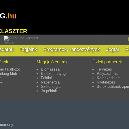
RG
.hu
KLASZTER
vakbarát
h
változat
ladatok
Tagjaink
Programok, rendezvények
Jogtár
F
tások
Megújuló energia
Üzleti partnerek
er találkozó
Biomassza
Tervezés
rking klub
Bioüzemanyag
Pályázatírás
g
Földhő
Kereskedelem
ok
Napenergia
Kivitelezés
Szélenergia
Befektetőknek aján
Jó példák
sememény.