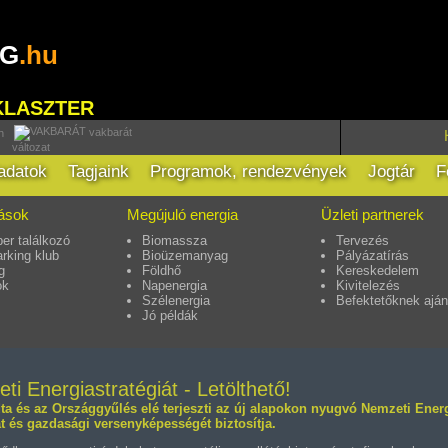
RG
.hu
KLASZTER
vakbarát
h
változat
ladatok
Tagjaink
Programok, rendezvények
Jogtár
F
tások
Megújuló energia
Üzleti partnerek
er találkozó
Biomassza
Tervezés
rking klub
Bioüzemanyag
Pályázatírás
g
Földhő
Kereskedelem
ok
Napenergia
Kivitelezés
Szélenergia
Befektetőknek aján
Jó példák
i Energiastratégiát - Letölthető!
dta és az Országgyűlés elé terjeszti az új alapokon nyugvó Nemzeti Energ
t és gazdasági versenyképességét biztosítja.