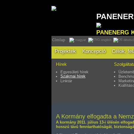
PANENE
PANENERG 
Címlap
magyar
english
deutsc
Projektek
Koncepció
Célok, fe
Hírek
Szolgálta
Egyesületi hírek
Üzletemb
Szakmai hírek
Benchma
Linktár
Marketin
Kiállítás
A Kormány elfogadta a Nemzet
A kormány 2011. július 13-i ülésén elfoga
hosszú távú fenntarthatóságát, biztonságá