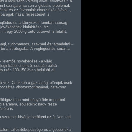
i a legkisebb költség elvét, érvényesíti a
an hozzájárulhasson a globális problémák
ok és az útvonalak diverzifikációjával- ,
parágak hazai fejlesztését is.
jlődés és a környezeti fenntarthatóság
 jövőképének kialakítása. Az
egy 2050-ig tartó útitervet is felállít,
sági, tudományos, szakmai és társadalmi –
 be a stratégiába. A véglegesítés során a
 jelentős növekedése - a világ
 leginkább jellemző, csupán belső
és urán 100-150 éven belül éri el
ményez. Csökken a gazdasági előrejelzések
bocsátás visszaszorításával, hatékony
földgáz több mint négyötöde importból
gia aránya, épületeink nagy része
ésére is.
 szerepet kívánja betölteni az új Nemzeti
dalom teljesítőképessége és a geopolitikai