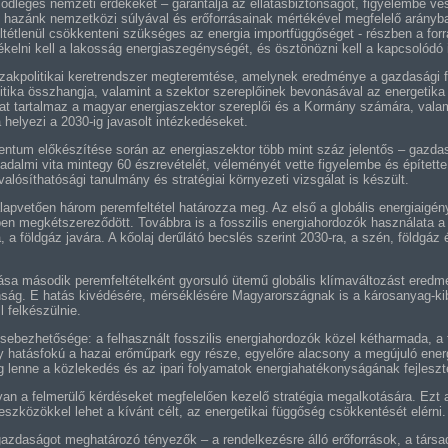
sődleges nemzeti érdekeket – garantálja az ellátásbiztonságot, figyelembe vesz
y hazánk nemzetközi súlyával és erőforrásainak mértékével megfelelő arányb
étlenül csökkenteni szükséges az energia importfüggőséget - részben a forrás
sékelni kell a lakosság energiaszegénységét, és ösztönözni kell a kapcsolódó i
szakpolitikai keretrendszer megteremtése, amelynek eredménye a gazdasági fe
litika összhangja, valamint a szektor szereplőinek bevonásával az energetika
at tartalmaz a magyar energiaszektor szereplői és a Kormány számára, valamint 
helyezi a 2030-ig javasolt intézkedéseket.
entum előkészítése során az energiaszektor több mint száz jelentős – gazda
sadalmi vita mintegy 60 észrevételét, véleményét vette figyelembe és építette
ósíthatósági tanulmány és stratégiai környezeti vizsgálat is készült.
apvetően három peremfeltétel határozza meg. Az első a globális energiaigény
en megkétszereződött. Továbbra is a fosszilis energiahordozók használata a
, a földgáz javára. A kőolaj derűlátó becslés szerint 2030-ra, a szén, földgáz 
lása második peremfeltételként gyorsuló ütemű globális klímaváltozást ered
nság. E hatás kivédésére, mérséklésére Magyarországnak is a károsanyag-ki
 felkészülnie.
 sebezhetősége: a felhasznált fosszilis energiahordozók közel kétharmada, a 
y hatásfokú a hazai erőműpark egy része, egyelőre alacsony a megújuló ener
g lenne a közlekedés és az ipari folyamatok energiahatékonyságának fejleszt
an a felmerülő kérdéseket megfelelően kezelő stratégia megalkotására. Ezt a
 eszközökkel lehet a kívánt célt, az energetikai függőség csökkentését elérni.
gazdaságot meghatározó tényezők – a rendelkezésre álló erőforrások, a társa