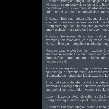
A Nemzeti Energiastratégia kiszolgálja az el
környezeti szempontokat, és biztosítja, hog
megoldásához. E célok megvalósításához felt
erősíteni kell az állami szerepvállalást, mér
A Nemzeti Energiastratégia célja egy olyan 
szem előtt tartásával az energia- és klímapo
Energiastratégia 2030-ig részletes javaslatok
amely globális, hosszabb távú perspektívába 
A Nemzeti Fejlesztési Minisztérium a dokum
szereplőjének javaslatait, és a nyilvános tár
Nemzeti Energiastratégiához gazdasági megval
Magyarország lehetőségeit és mozgásterét al
energiaszükséglete az elmúlt három évtizedb
átrendeződés történt közöttük a kőolaj kárára
hozamcsúcsát.
A fosszilis energiahordozók gyors felhaszná
pontossága, a tervezhetőség, a termésbizto
alkalmazkodási stratégiák kidolgozásával kell
A harmadik peremfeltétel hazánk energetikai
származik. Elöregedett és többnyire alacson
energetikailag korszerűtlen, valamint szüksé
Ebben a kiszolgáltatott helyzetben szükség v
Energiastratégia, amely kijelöli, hogy milyen
A Nemzeti Energiastratégia kereteit a hazai 