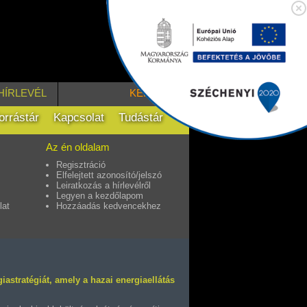
HÍRLEVÉL
KERESÉS
orrástár
Kapcsolat
Tudástár
Az én oldalam
Regisztráció
Elfelejtett azonosító/jelszó
Leiratkozás a hírlevélről
Legyen a kezdőlapom
lat
Hozzáadás kedvencekhez
iastratégiát, amely a hazai energiaellátás