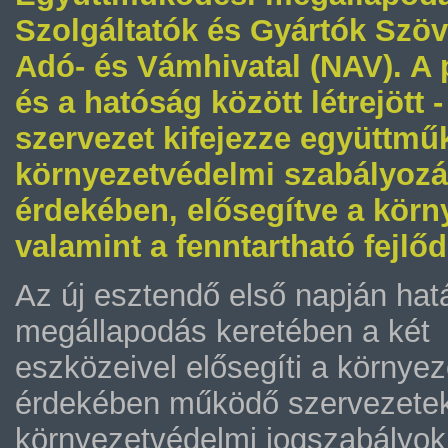
Szolgáltatók és Gyártók Szö
Adó- és Vámhivatal (NAV). A 
és a hatóság között létrejött 
szervezet kifejezze együttmű
környezetvédelmi szabályozá
érdekében, elősegítve a körn
valamint a fenntartható fejlő
Az új esztendő első napján hat
megállapodás keretében a két s
eszközeivel elősegíti a környe
érdekében működő szervezetek
környezetvédelmi jogszabályok