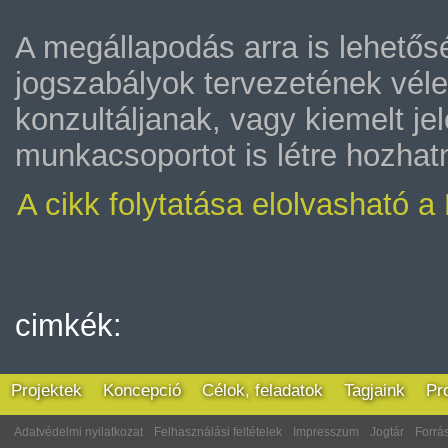
A megállapodás arra is lehetős
jogszabályok tervezetének vél
konzultáljanak, vagy kiemelt j
munkacsoportot is létre hozhatn
A cikk folytatása elolvasható 
cimkék:
Projektek
Koncepció
Célok, feladatok
Tagjaink
Pr
Adatvédelmi nyilatkozat
Felhasználási feltételek
Impresszum
Jogtár
Forrás