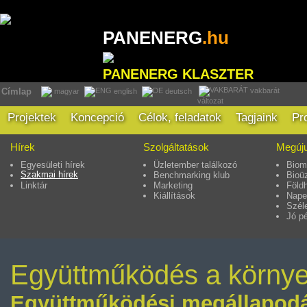
PANENERG
.hu
PANENERG KLASZTER
vakbarát
Címlap
magyar
english
deutsch
változat
Projektek
Koncepció
Célok, feladatok
Tagjaink
Pr
Hírek
Szolgáltatások
Megúju
Egyesületi hírek
Üzletember találkozó
Biom
Szakmai hírek
Benchmarking klub
Bioü
Linktár
Marketing
Föld
Kiállítások
Nape
Szél
Jó p
Együttműködés a környe
Együttműködési megállapodás