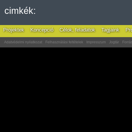
cimkék:
Projektek
Koncepció
Célok, feladatok
Tagjaink
Pr
Adatvédelmi nyilatkozat
Felhasználási feltételek
Impresszum
Jogtár
Forrás