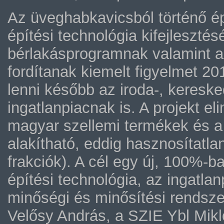
Az üveghabkavicsból történő ép
építési technológia kifejlesztés
bérlakásprogramnak valamint a
fordítanak kiemelt figyelmet 20
lenni később az iroda-, keresk
ingatlanpiacnak is. A projekt e
magyar szellemi termékek és a
alakítható, eddig hasznosítatl
frakciók). A cél egy új, 100%-b
építési technológia, az ingatlan
minőségi és minősítési rendsz
Velősy András, a SZIE Ybl Mik