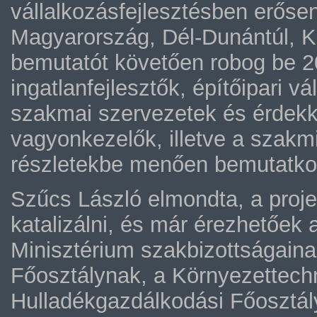
vállalkozásfejlesztésben erősen
Magyarország, Dél-Dunántúl, Kö
bemutatót követően robog be 2
ingatlanfejlesztők, építőipari v
szakmai szervezetek és érdekk
vagyonkezelők, illetve a szakmi
részletekbe menően bemutatko
Szűcs László elmondta, a projek
katalizálni, és már érezhetőek a
Minisztérium szakbizottságainak
Főosztálynak, a Környezettech
Hulladékgazdálkodási Főosztál