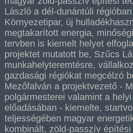
magyar zöld-passzív építési te
László a dél-dunántúli régióban
Környezetipar, új hulladékhasz
megtakarított energia, minőség
tervben is kiemelt helyet elfog
projektet mutatott be, Szűcs Lá
munkahelyteremtésre, vállalkozá
gazdasági régiókat megcélzó b
Mezőfalván a projektvezető - Má
polgármesterei valamint a helyi 
előadásában - kiemelte, startvo
teljességében magyar energetik
kombinált, zöld-passzív építési