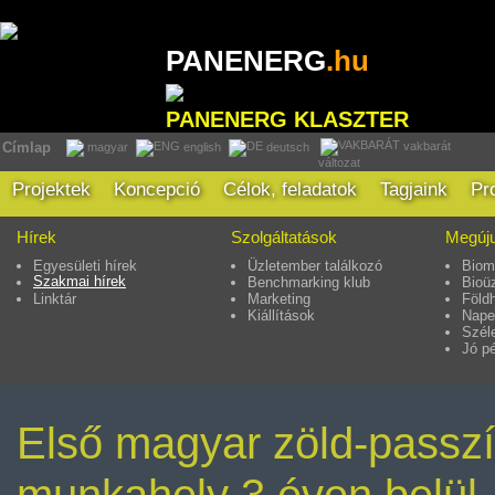
PANENERG
.hu
PANENERG KLASZTER
vakbarát
Címlap
magyar
english
deutsch
változat
Projektek
Koncepció
Célok, feladatok
Tagjaink
Pr
Hírek
Szolgáltatások
Megúju
Egyesületi hírek
Üzletember találkozó
Biom
Szakmai hírek
Benchmarking klub
Bioü
Linktár
Marketing
Föld
Kiállítások
Nape
Szél
Jó p
Első magyar zöld-passzí