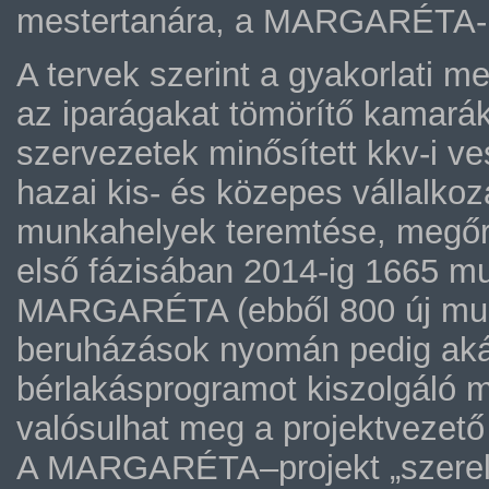
mestertanára, a MARGARÉTA-pr
A tervek szerint a gyakorlati m
az iparágakat tömörítő kamarák
szervezetek minősített kkv-i v
hazai kis- és közepes vállalko
munkahelyek teremtése, megőrz
első fázisában 2014-ig 1665 m
MARGARÉTA (ebből 800 új munk
beruházások nyomán pedig akár 
bérlakásprogramot kiszolgáló ma
valósulhat meg a projektvezető 
A MARGARÉTA–projekt „szerelvé