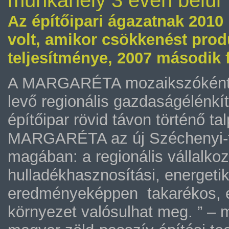
munkahely 3 éven belül
Az építőipari ágazatnak 2010
volt, amikor csökkenést produ
teljesítménye, 2007 második 
A MARGARÉTA mozaikszóként e
levő regionális gazdaságélénkít
építőipar rövid távon történő ta
MARGARÉTA az új Széchenyi-ter
magában: a regionális vállalko
hulladékhasznosítási, energetik
eredményeképpen takarékos, élh
környezet valósulhat meg. ” –