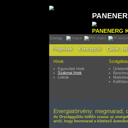
PANENE
PANENERG 
Címlap
magyar
english
deutsc
Projektek
Koncepció
Célok, fe
Hírek
Szolgálta
Egyesületi hírek
Üzletemb
Szakmai hírek
Benchma
Linktár
Marketin
Kiállítás
Energiatörvény: megmarad, de
Az Országgyűlés hétfőn szavaz az energet
arról, hogy fennmarad a kötelező áramátvét