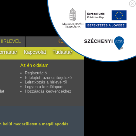
HÍRLEVÉL
KERESÉS
orrástár
Kapcsolat
Tudástár
Az én oldalam
Regisztráció
Elfelejtett azonosító/jelszó
Leiratkozás a hírlevélről
Legyen a kezdőlapom
lat
Hozzáadás kedvencekhez
en belül megszületett a megállapodás