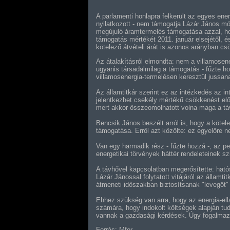
A parlamenti honlapra felkerült az egyes ener
nyilatkozott - nem támogatja Lázár János mó
megújuló áramtermelés támogatása azzal, ho
támogatás mértékét 2011. január elsejétől, 
kötelező átvételi árát is azonos arányban cs
Az átalakításról elmondta: nem a villamosene
ugyanis társadalmilag a támogatás - fűzte ho
villamosenergia-termelésen keresztül jussana
Az államtitkár szerint ez az intézkedés az i
jelentkezhet csekély mértékű csökkenést elői
mert akkor összeomolhatott volna maga a táv
Bencsik János beszélt arról is, hogy a kötel
támogatása. Erről azt közölte: ez egyelőre n
Van egy harmadik rész - fűzte hozzá -, az pe
energetikai törvények háttér rendeleteinek sz
A távhővel kapcsolatban megerősítette: ható
Lázár Jánossal folytatott vitájáról az államt
átmeneti időszakban biztosítsanak "levegőt" a
Ehhez szükség van arra, hogy az energia-ellá
számára, hogy indokolt költségek alapján tudj
vannak a gazdasági kérdések. Úgy fogalmazott
Forrás: Mfor