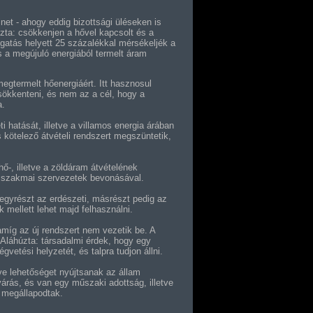
inet - ahogy eddig bizottsági üléseken is
zta: csökkenjen a hővel kapcsolt és a
gatás helyett 25 százalékkal mérsékeljék a
s a megújuló energiából termelt áram
egtermelt hőenergiáért. Itt hasznosul
csökkenteni, és nem az a cél, hogy a
a.
 hatását, illetve a villamos energia árában
 kötelező átvételi rendszert megszüntetik,
ő-, illetve a zöldáram átvételének
 a szakmai szervezetek bevonásával.
 egyrészt az erdészeti, másrészt pedig az
k mellett lehet majd felhasználni.
míg az új rendszert nem vezetik be. A
. Aláhúzta: társadalmi érdek, hogy egy
vetési helyzetét, és talpra tudjon állni.
tve lehetőséget nyújtsanak az állam
lvárás, és van egy műszaki adottság, illetve
n megállapodtak.