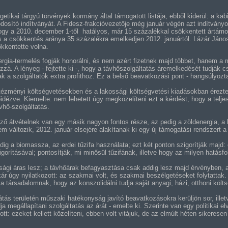
getikai tárgyú törvények kormány által támogatott listája, ebből kiderül: a kab
dosító indítványát. A Fidesz-frakcióvezetője még január végén azt indítványo
gy a 2010. december 1-től hatályos, már 15 százalékkal csökkentett ártámo
és a csökkentés aránya 35 százalékra emelkedjen 2012. januártól. Lázár Jáno
ökkentette volna.
rgia-termelés fogják honorálni, és nem azért fizetnek majd többet, hanem a m
zzá. A lényeg - fejtette ki -, hogy a távhőszolgáltatás áremelkedését tudják 
k a szolgáltatók extra profithoz. Ez a belső beavatkozási pont - hangsúlyozt
ntézményi költségvetésekben és a lakossági költségvetési kiadásokban érezteti
dézve. Kiemelte: nem lehetett úgy megközelíteni ezt a kérdést, hogy a teljes
hő-szolgáltatás.
ező átvételnek van egy másik nagyon fontos része, az pedig a zöldenergia, a h
em változik, 2012. január elsejére alakítanak ki egy új támogatási rendszert
dig a biomassza, az erdei tűzifa használata; ezt két ponton szigorítják majd:
igorításával; pontosítják, mi minősül tűzifának, illetve hogy az milyen hatásfo
sági áras lesz; a távhőárak befagyasztása csak addig lesz majd érvényben, a
itkár úgy nyilatkozott: az szakmai volt, és szakmai beszélgetéseket folytattak
 társadalomnak, hogy az konszolidálni tudja saját anyagi, házi, otthoni költség
tás területén műszaki hatékonyság javító beavatkozásokra kerüljön sor, ille
a megállapítani szolgáltatás az árát - emelte ki. Szerinte van egy politikai e
: ezeket kellett közelíteni, ebben volt vitájuk, de az elmúlt héten sikerese