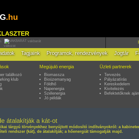
RG
.hu
KLASZTER
vakbarát
h
változat
ladatok
Tagjaink
Programok, rendezvények
Jogtár
F
tások
Megújuló energia
Üzleti partnerek
er találkozó
Biomassza
Tervezés
rking klub
Bioüzemanyag
Pályázatírás
g
Földhő
Kereskedelem
ok
Napenergia
Kivitelezés
Szélenergia
Befektetőknek aján
Jó példák
 átalakítják a kát-ot
ikai tárgyú törvényekhez benyújtott módosító indítványokról: a kabinet
eli rendszer (kát), de átalakítják; a hőenergiát támogatják majd.