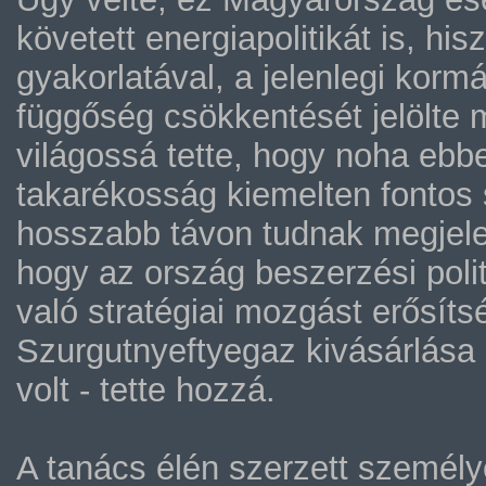
követett energiapolitikát is, h
gyakorlatával, a jelenlegi korm
függőség csökkentését jelölte 
világossá tette, hogy noha eb
takarékosság kiemelten fontos 
hosszabb távon tudnak megjele
hogy az ország beszerzési politi
való stratégiai mozgást erősíts
Szurgutnyeftyegaz kivásárlása
volt - tette hozzá.
A tanács élén szerzett személy