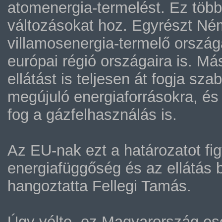
atomenergia-termelést. Ez több
változásokat hoz. Egyrészt N
villamosenergia-termelő országa
európai régió országaira is. Má
ellátást is teljesen át fogja sz
megújuló energiaforrásokra, és 
fog a gázfelhasználás is.
Az EU-nak ezt a határozatot fig
energiafüggőség és az ellátás 
hangoztatta Fellegi Tamás.
Úgy vélte, ez Magyarország es