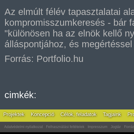
Az elmúlt félév tapasztalatai al
kompromisszumkeresés - bár fár
"különösen ha az elnök kellő nyi
álláspontjához, és megértéssel 
Forrás: Portfolio.hu
cimkék:
Projektek
Koncepció
Célok, feladatok
Tagjaink
Pr
Adatvédelmi nyilatkozat
Felhasználási feltételek
Impresszum
Jogtár
Forrás