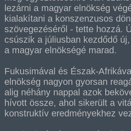
lezárni a magyar elnökség végéi
kialakítani a konszenzusos dön
szövegezéséről - tette hozzá. Ú
csúszik a júliusban kezdődő új,
a magyar elnökségé marad.
Fukusimával és Észak-Afrikáva
elnökség nagyon gyorsan reagá
alig néhány nappal azok bekövet
hívott össze, ahol sikerült a vit
konstruktív eredményekhez vez