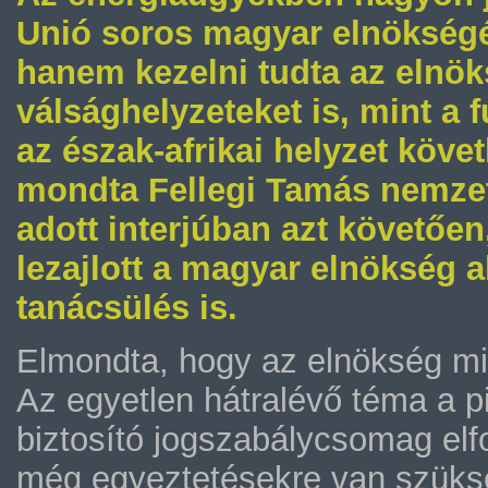
Unió soros magyar elnökségét
hanem kezelni tudta az elnök
válsághelyzeteket is, mint a
az észak-afrikai helyzet köve
mondta Fellegi Tamás nemzeti
adott interjúban azt követő
lezajlott a magyar elnökség al
tanácsülés is.
Elmondta, hogy az elnökség mind
Az egyetlen hátralévő téma a pi
biztosító jogszabálycsomag elf
még egyeztetésekre van szükség