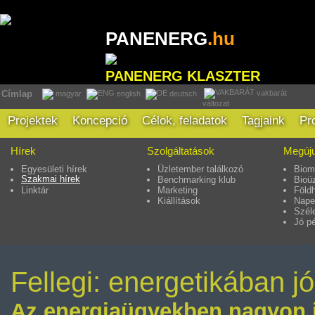
PANENERG
.hu
PANENERG KLASZTER
vakbarát
Címlap
magyar
english
deutsch
változat
Projektek
Koncepció
Célok, feladatok
Tagjaink
Pr
Hírek
Szolgáltatások
Megúju
Egyesületi hírek
Üzletember találkozó
Biom
Szakmai hírek
Benchmarking klub
Bioü
Linktár
Marketing
Föld
Kiállítások
Nape
Szél
Jó p
Fellegi: energetikában j
Az energiaügyekben nagyon jól