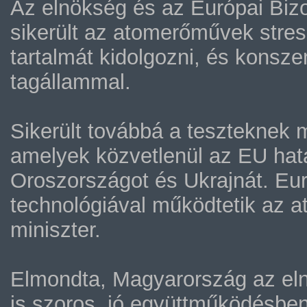
Az elnökség és az Európai Biz
sikerült az atomerőművek stre
tartalmát kidolgozni, és konsze
tagállammal.
Sikerült továbbá a teszteknek 
amelyek közvetlenül az EU hatá
Oroszországot és Ukrajnát. E
technológiával működtetik az a
miniszter.
Elmondta, Magyarország az elnö
is szoros, jó együttműködésben