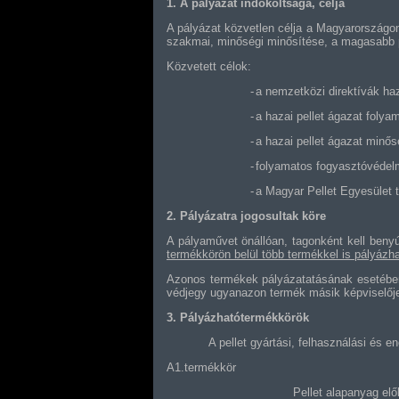
1. A pályázat indokoltsága, célja
A pályázat közvetlen célja a Magyarországon
szakmai, minőségi minősítése, a magasabb pi
Közvetett célok:
-
a nemzetközi direktívák ha
-
a hazai pellet ágazat folya
-
a hazai pellet ágazat minős
-
folyamatos fogyasztóvédelm
-
a Magyar Pellet Egyesület 
2. Pályázatra jogosultak köre
A pályaművet önállóan, tagonként kell benyú
termékkörön belül több termékkel is pályázha
Azonos termékek pályázatatásának esetében a
védjegy ugyanazon termék másik képviselőj
3. Pályázhatótermékkörök
A pellet gyártási, felhasználási és e
A1.termékkör
Pellet alapanyag elő