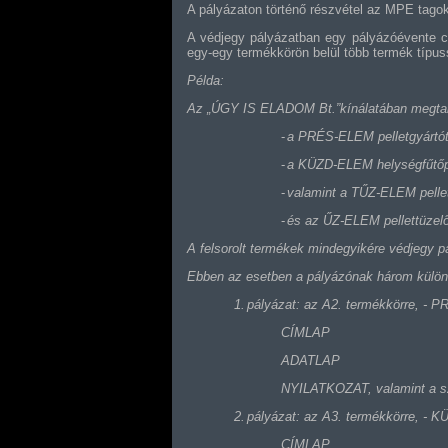
A pályázaton történő részvétel az MPE tago
A védjegy pályázatban egy pályázóévente c
egy-egy termékkörön belül több termék típuss
Példa:
Az „ÚGY IS ELADOM Bt.”kínálatában megtal
-
a PRÉS-ELEM pelletgyártóte
-
a KÜZD-ELEM helységfűtőpe
-
valamint a TŰZ-ELEM pellet
-
és az ŰZ-ELEM pellettüzelő
A felsorolt termékek mindegyikére védjegy pá
Ebben az esetben a pályázónak három különál
1.
pályázat: az A2. termékkörre, -
CÍMLAP
ADATLAP
NYILATKOZAT, valamint a s
2.
pályázat: az A3. termékkörre, -
CÍMLAP