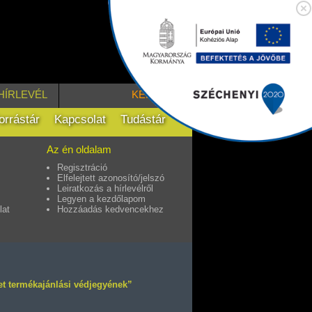
HÍRLEVÉL
KERESÉS
orrástár
Kapcsolat
Tudástár
Az én oldalam
Regisztráció
Elfelejtett azonosító/jelszó
Leiratkozás a hírlevélről
Legyen a kezdőlapom
lat
Hozzáadás kedvencekhez
et termékajánlási védjegyének”