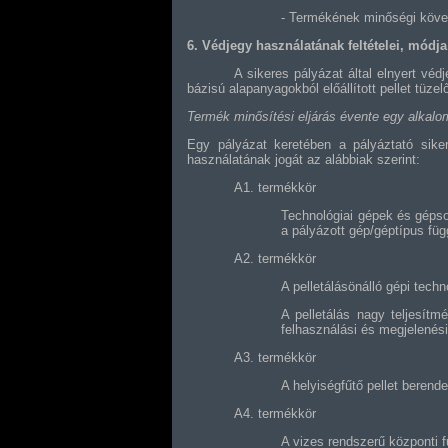
- Termékének minőségi köv
6. Védjegy használatának feltételei, módja
A sikeres pályázat által elnyert vé
bázisú alapanyagokból előállított pellet tüz
Termék minősítési eljárás évente egy alkal
Egy pályázat keretében a pályáztató sike
használatának jogát az alábbiak szerint:
A1. termékkör
Technológiai gépek és gépso
a pályázott gép/géptípus fü
A2. termékkör
A pelletálásönálló gépi tech
A pelletálás nagy teljesítm
felhasználási és megjelenés
A3. termékkör
A helyiségfűtő pellet berend
A4. termékkör
A vizes rendszerű központi f