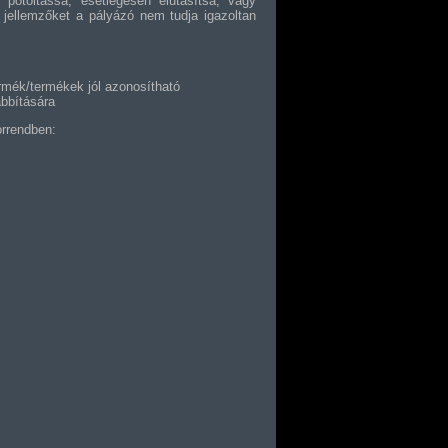
pótoltassa, esetlegesen elutasítsa, vagy
e jellemzőket a pályázó nem tudja igazoltan
ermék/termékek jól azonosítható
abbítására
orrendben: