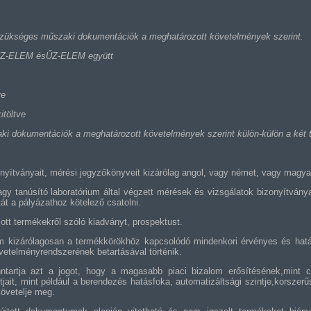
zükséges műszaki dokumentációk a meghatározott követelmények szerint.
 TŰZ-ELEM ésŰZ-ELEM együtt
ve
töltve
i dokumentációk a meghatározott követelmények szerint külön-külön a két 
onyítványait, mérési jegyzőkönyveit kizárólag angol, vagy német, vagy magyar
vagy tanúsító laboratórium által végzett mérések és vizsgálatok bizonyítván
át a pályázathoz kötelező csatolni.
zott termékekről szóló kiadványt, prospektust.
em kizárólagosan a termékkörökhöz kapcsolódó mindenkori érvényes és hatá
vetelményrendszerének betartásával történik.
enntartja azt a jogot, hogy a magasabb piaci bizalom erősítésének,mint c
ait, mint például a berendezés hatásfoka, automatizáltsági szintje,korszer
követelje meg.