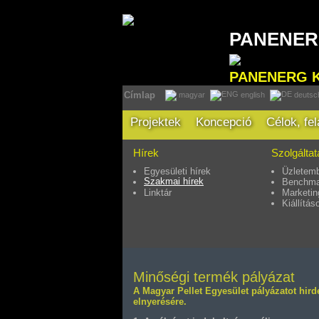
PANENE
PANENERG 
Címlap
magyar
english
deutsc
Projektek
Koncepció
Célok, fe
Hírek
Szolgálta
Egyesületi hírek
Üzletemb
Szakmai hírek
Benchma
Linktár
Marketin
Kiállítás
Minőségi termék pályázat
A Magyar Pellet Egyesület pályázatot hir
elnyerésére.