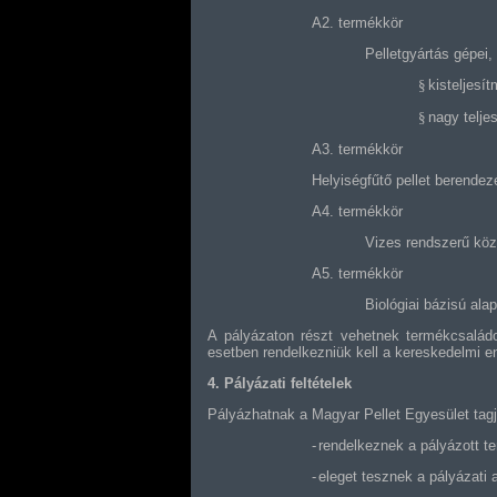
A2. termékkör
Pelletgyártás gépei,
§
kisteljesí
§
nagy telje
A3. termékkör
Helyiségfűtő pellet berende
A4. termékkör
Vizes rendszerű köz
A5. termékkör
Biológiai bázisú ala
A pályázaton részt vehetnek termékcsalád
esetben rendelkezniük kell a kereskedelmi en
4. Pályázati feltételek
Pályázhatnak a Magyar Pellet Egyesület tagja
-
rendelkeznek a pályázott t
-
eleget tesznek a pályázati