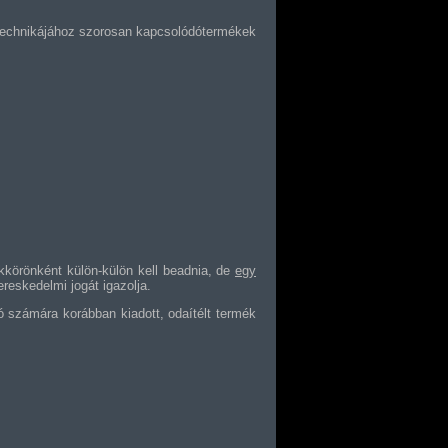
éstechnikájához szorosan kapcsolódótermékek
ékkörönként külön-külön kell beadnia, de
egy
reskedelmi jogát igazolja.
ó számára korábban kiadott, odaítélt termék