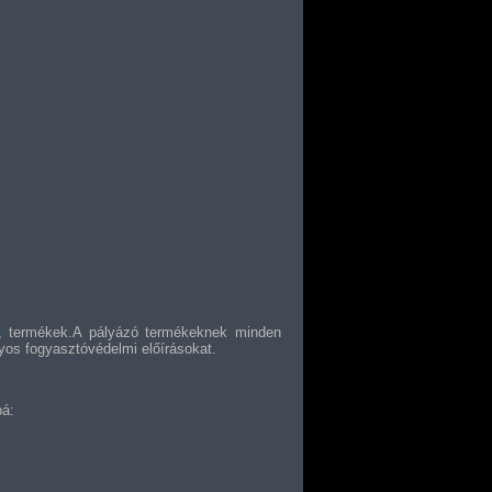
k, termékek.A pályázó termékeknek minden
lyos fogyasztóvédelmi előírásokat.
bá: