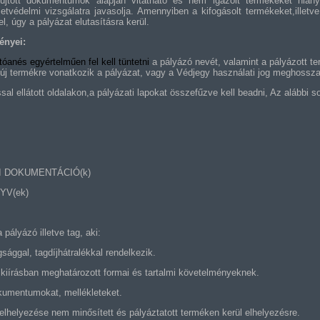
újtott dokumentumok alapján vitatható és nem igazolt termékeket hiány 
ezetvédelmi vizsgálatra javasolja. Amennyiben a kifogásolt termékeket,illetv
l, úgy a pályázat elutasításra kerül.
ényei:
atóanés egyértelműen fel kell tüntetni
a pályázó nevét, valamint a pályázott t
y új termékre vonatkozik a pályázat, vagy a Védjegy használati jog meghossz
l ellátott oldalakon,a pályázati lapokat összefűzve kell beadni, Az alábbi s
I DOKUMENTÁCIÓ(k)
YV(ek)
 pályázó illetve tag, aki:
ággal, tagdíjhátralékkal rendelkezik.
i kiírásban meghatározott formai és tartalmi követelményeknek.
kumentumokat, mellékleteket.
 elhelyezése nem minősített és pályáztatott terméken kerül elhelyezésre.