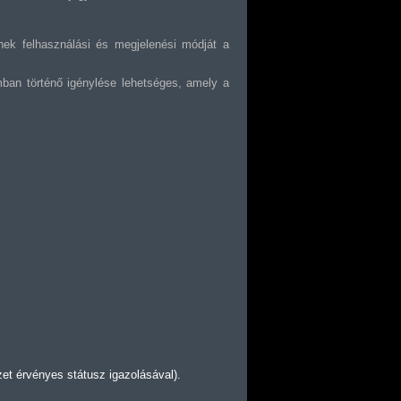
nek felhasználási és megjelenési módját a
mban történő igénylése lehetséges, amely a
et érvényes státusz igazolásával).