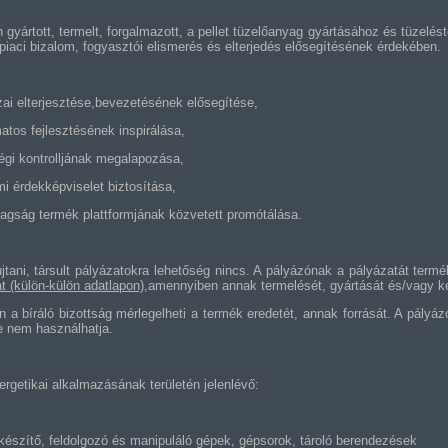
 gyártott, termelt, forgalmazott, a pellet tüzelőanyag gyártásához és tüzel
aci bizalom, fogyasztói elismerés és elterjedés elősegítésének érdekében.
zai elterjesztése,bevezetésének elősegítése,
matos fejlesztésének inspirálása,
égi kontrolljának megalapozása,
i érdekképviselet biztosítása,
tagság termék plattformjának közvetett promótálása.
jtani, társult pályázatokra lehetőség nincs. A pályázónak a pályázatát term
t (külön-külön adatlapon)
,amennyiben annak termelését, gyártását és/vagy ke
 bíráló bizottság mérlegelheti a termék eredetét, annak forrását. A pályáz
e nem használhatja.
nergetikai alkalmazásának területén jelenlévő:
készítő, feldolgozó és manipuláló gépek, gépsorok, tároló berendezések