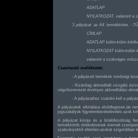
ADATLAP
NYILATKOZAT, valamint a s
3.
pályázat: az A4. termékkörre, -
CÍMLAP
ADATLAP külön-külön kitölt
NYILATKOZAT külön-külön ki
valamint a szükséges műszak
Csatolandó mellékletek:
- A pályázott termékek minőségi biz
- Kizárólag akkreditált vizsgáló és/
végzőszervezet érvényes akkreditálási okirat
- A pályázathoz csatolni kell a pályá
A pályázatok elbírálása elsődlegesen,de n
jogszabályok figyelembevételévelés azok kö
A pályázat kiírója és a bírálóbizottság f
termékkörök értékelésének kiemelt szempontj
szabványoktól eltérően,azokat szigorúbban 