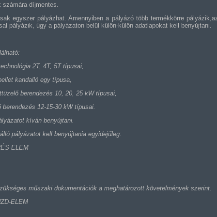
k számára díjmentes.
sak egyszer pályázhat. Amennyiben a pályázó több termékkörre pályázik,az
al pályázik, úgy a pályázaton belül külön-külön adatlapokat kell benyújtani.
álható:
chnológia 2T, 4T, 5T típusai,
llet kandalló egy típusa,
tüzelő berendezés 10, 20, 25 kW típusai,
 berendezés 12-15-30 kW típusai.
lyázatot kíván benyújtani.
ló pályázatot kell benyújtania egyidejűleg:
 PRÉS-ELEM
zükséges műszaki dokumentációk a meghatározott követelmények szerint.
 KÜZD-ELEM