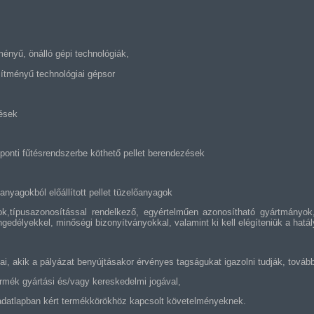
tményű, önálló gépi technológiák,
sítményű technológiai gépsor
zések
ponti fűtésrendszerbe köthető pellet berendezések
panyagokból előállított pellet tüzelőanyagok
ok,típusazonosítással rendelkező, egyértelműen azonosítható gyártmányo
gedélyekkel, minőségi bizonyítványokkal, valamint ki kell elégíteniük a hatá
i, akik a pályázat benyújtásakor érvényes tagságukat igazolni tudják, továb
ermék gyártási és/vagy kereskedelmi jogával,
 adatlapban kért termékkörökhöz kapcsolt követelményeknek.