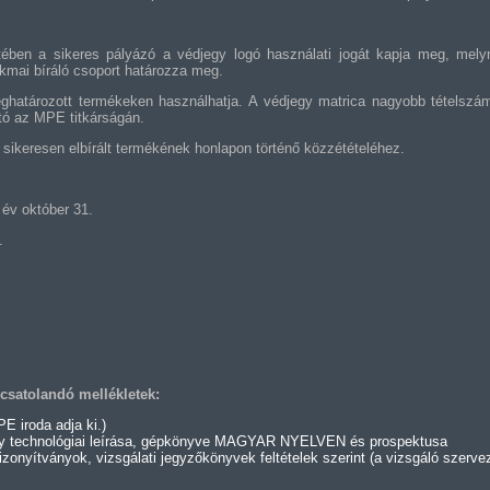
tében a sikeres pályázó a védjegy logó használati jogát kapja meg, mely
kmai bíráló csoport határozza meg.
eghatározott termékeken használhatja. A védjegy matrica nagyobb tételszá
ató az MPE titkárságán.
, sikeresen elbírált termékének honlapon történő közzétételéhez.
 év október 31.
.
csatolandó mellékletek:
 iroda adja ki.)
gy technológiai leírása, gépkönyve MAGYAR NYELVEN és prospektusa
nyítványok, vizsgálati jegyzőkönyvek feltételek szerint (a vizsgáló szervez