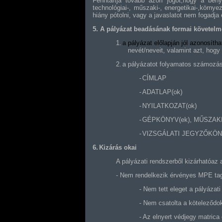
Fenntartja tovább azon jogot,hogy a beny
technológiai-, műszaki-, energetikai-,körny
hiány pótolni, vagy a javaslatot nem fogadja e
5. A pályázat beadásának formai követelm
1.
a pályázat előlapján jól azonosíth
nevét/neveit, valamint azt, hog
2.
a pályázatot folyamatos számozássa
-
CÍMLAP
-
ADATLAP(ok)
-
NYILATKOZAT(ok)
-
GÉPKÖNYV(ek), MŰSZAK
-
VIZSGÁLATI JEGYZŐKÖN
6.
Kizárás okai
A pályázati rendszerből kizárhatóaz a
- Nem rendelkezik érvényes MPE tags
- Nem tett eleget a pályázat
- Nem csatolta a köteleződo
- Az elnyert védjegy matrica