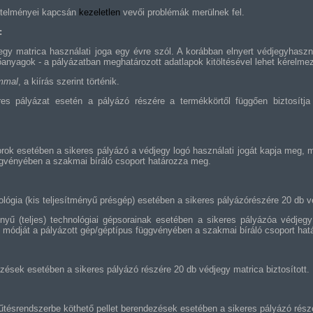
etelményei kapcsán
kezeletlen
vevői problémák merülnek fel.
:
djegy matrica használati joga egy évre szól. A korábban elnyert védjegyhas
előanyagok - a pályázatban meghatározott adatlapok kitöltésével lehet kérelmez
ommal
, a kiírás szerint történik.
res pályázat esetén a pályázó részére a termékkörtől függően biztosítj
rok esetében a sikeres pályázó a védjegy logó használati jogát kapja meg, 
ggvényében a szakmai bíráló csoport határozza meg.
nológia (kis teljesítményű présgép) esetében a sikeres pályázórészére 20 db vé
ényű (teljes) technológiai gépsorainak esetében a sikeres pályázóa védjeg
i módját a pályázott gép/géptípus függvényében a szakmai bíráló csoport ha
ezések esetében a sikeres pályázó részére 20 db védjegy matrica biztosított.
űtésrendszerbe köthető pellet berendezések esetében a sikeres pályázó részé