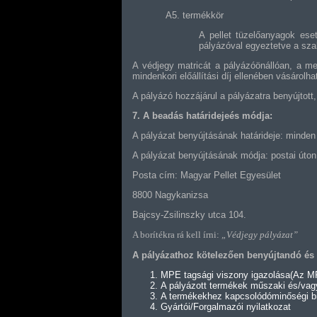
A5. termékkör
A pellet tüzelőanyagok ese
pályázóval egyeztetve a sza
A védjegy matricát a pályázóönállóan, a m
mindenkori előállítási díj ellenében vásárolh
A pályázó hozzájárul a pályázatra benyújtott
7. A beadás határidejeés módja:
A pályázat benyújtásának határideje: minden
A pályázat benyújtásának módja: postai úton
Posta cím:
Magyar Pellet Egyesület
8800 Nagykanizsa
Bajcsy-Zsilinszky utca 104.
A borítékra rá kell írni:
„Védjegy pályázat”
A pályázathoz kötelezően benyújtandó és 
MPE tagsági viszony igazolása(Az MPE
A pályázott termékek műszaki és/va
A termékekhez kapcsolódóminőségi bizo
Gyártói/Forgalmazói nyilatkozat