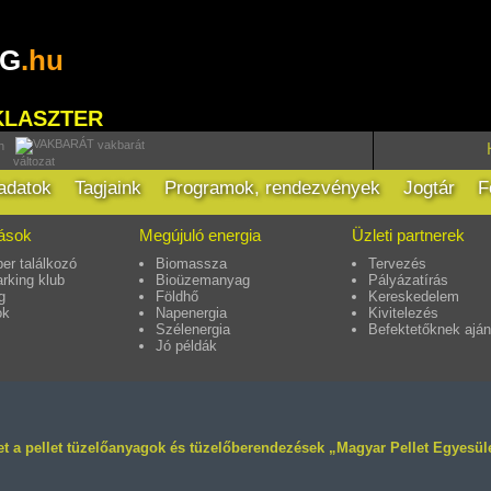
RG
.hu
KLASZTER
vakbarát
h
változat
ladatok
Tagjaink
Programok, rendezvények
Jogtár
F
tások
Megújuló energia
Üzleti partnerek
er találkozó
Biomassza
Tervezés
rking klub
Bioüzemanyag
Pályázatírás
g
Földhő
Kereskedelem
ok
Napenergia
Kivitelezés
Szélenergia
Befektetőknek aján
Jó példák
det a pellet tüzelőanyagok és tüzelőberendezések „Magyar Pellet Egyesül