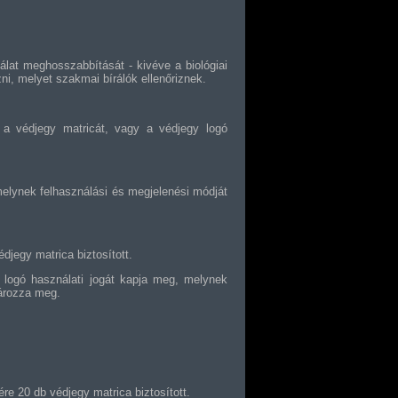
ználat meghosszabbítását
- kivéve a biológiai
ni, melyet szakmai bírálók ellenőriznek.
a a védjegy matricát, vagy a védjegy logó
melynek felhasználási és megjelenési módját
djegy matrica biztosított.
y logó használati jogát kapja meg, melynek
tározza meg.
re 20 db védjegy matrica biztosított.