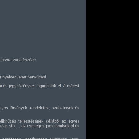
típusra vonatkozóan.
 nyelven lehet benyújtani.
yai és jegyzőkönyvei fogadhatók el. A mérést
lyos törvények, rendeletek, szabványok és
élkitűzés teljesítésének céljából az egyes
űsége stb…, az esetleges jogszabályoktól és