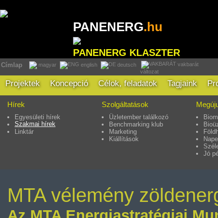
PANENERG
.hu
PANENERG KLASZTER
vakbarát
Címlap
magyar
english
deutsch
változat
Projektek
Koncepció
Célok, feladatok
Tagjaink
Pr
Hírek
Szolgáltatások
Megúju
Egyesületi hírek
Üzletember találkozó
Biom
Szakmai hírek
Benchmarking klub
Bioü
Linktár
Marketing
Föld
Kiállítások
Nape
Szél
Jó p
MTA vélemény zöldenerg
Az MTA Energiastratégiai Mun