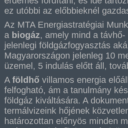
érdemes fordítani, és ide tarto
ez utóbbi az előbbieknél gazda
Az MTA Energiastratégiai Munka
a
biogáz
, amely mind a távhő-
jelenlegi földgázfogyasztás aká
Magyarországon jelenleg 10 m
üzemel, 5 indulás előtt áll, tov
A
földhő
villamos energia előál
felfogható, ám a tanulmány kész
földgáz kiváltására. A dokumen
termálvizeink hőjének közvetle
határozottan előnyös minden m