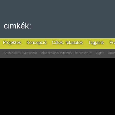
cimkék:
Projektek
Koncepció
Célok, feladatok
Tagjaink
Pr
Adatvédelmi nyilatkozat
Felhasználási feltételek
Impresszum
Jogtár
Forrás