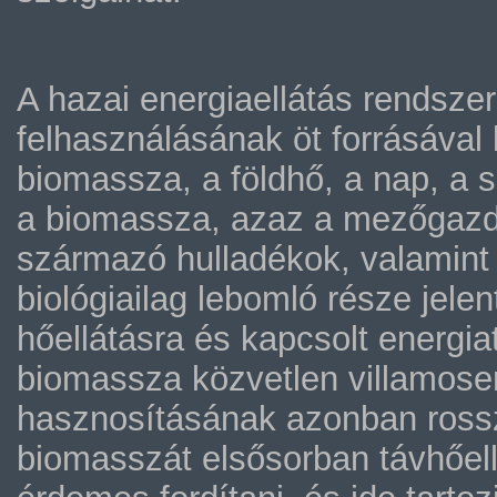
A hazai energiaellátás rendsze
felhasználásának öt forrásával 
biomassza, a földhő, a nap, a s
a biomassza, azaz a mezőgazd
származó hulladékok, valamint a
biológiailag lebomló része jelen
hőellátásra és kapcsolt energia
biomassza közvetlen villamosen
hasznosításának azonban rossza
biomasszát elsősorban távhőell