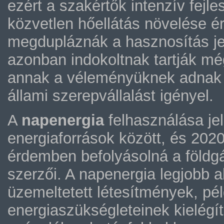
ezért a szakértők intenzív fejl
közvetlen hőellátás növelése é
megdupláznák a hasznosítás jel
azonban indokoltnak tartják még
annak a véleményüknek adnak 
állami szerepvállalást igényel.
A
napenergia
felhasználása je
energiaforrások között, és 202
érdemben befolyásolná a földgá
szerzői. A napenergia legjobb 
üzemeltetett létesítmények, pé
energiaszükségleteinek kielégít