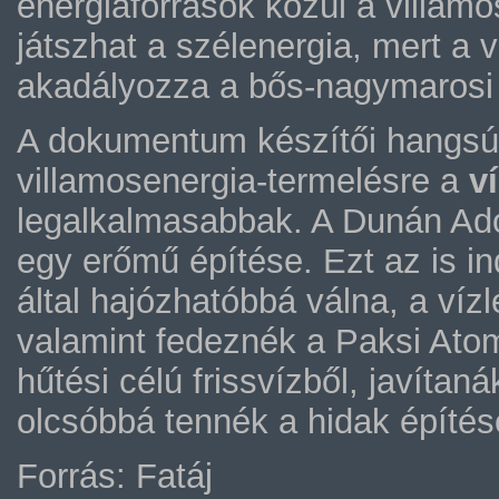
energiaforrások közül a villam
játszhat a szélenergia, mert a
akadályozza a bős-nagymarosi 
A dokumentum készítői hangsú
villamosenergia-termelésre a
v
legalkalmasabbak. A Dunán Ado
egy erőmű építése. Ezt az is i
által hajózhatóbbá válna, a ví
valamint fedeznék a Paksi Ato
hűtési célú frissvízből, javíta
olcsóbbá tennék a hidak építés
Forrás: Fatáj