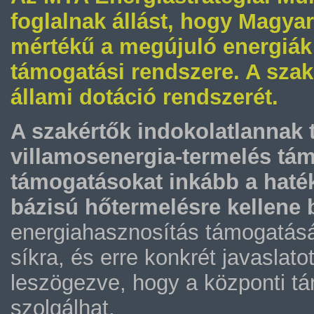
foglalnak állást, hogy Magyar
mértékű a megújuló energiák
támogatási rendszere. A szakér
állami dotáció rendszerét.
A szakértők indokolatlannak 
villamosenergia-termelés tám
támogatásokat inkább a haté
bázisú hőtermelésre kellene b
energiahasznosítás támogatásán
síkra, és erre konkrét javaslato
leszögezve, hogy a központi tá
szolgálhat.