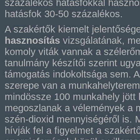
százalékos hatásfokkal haszno
hatásfok 30-50 százalékos.
A szakértők kiemelt jelentősége
hasznosítás
vizsgálatának, me
komoly viták vannak a szélerő
tanulmány készítői szerint ugy
támogatás indokoltsága sem. A
szerepe van a munkahelyterem
mindössze 100 munkahely jött l
megoszlanak a vélemények a meg
szén-dioxid mennyiségéről is. M
hívják fel a figyelmet a szakér