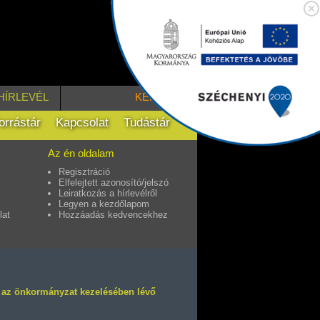
HÍRLEVÉL
KERESÉS
orrástár
Kapcsolat
Tudástár
Az én oldalam
Regisztráció
Elfelejtett azonosító/jelszó
Leiratkozás a hírlevélről
Legyen a kezdőlapom
lat
Hozzáadás kedvencekhez
, az önkormányzat kezelésében lévő