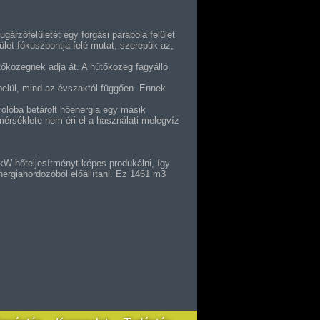
gárzófelületét egy forgási parabola felület
lület fókuszpontja felé mutat, szerepük az,
űtőközegnek adja át. A hűtőközeg fagyálló
belül, mind az évszaktól függően. Ennek
árolóba betárolt hőenergia egy másik
őmérséklete nem éri el a használati melegvíz
kW hőteljesítményt képes produkálni, így
ergiahordozóból előállítani. Ez 1461 m3