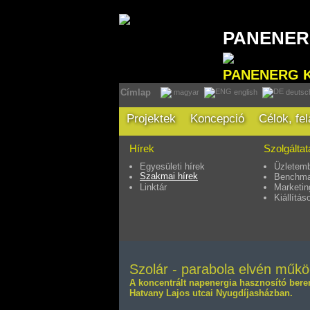
PANENE
PANENERG 
Címlap
magyar
english
deutsc
Projektek
Koncepció
Célok, fe
Hírek
Szolgálta
Egyesületi hírek
Üzletemb
Szakmai hírek
Benchma
Linktár
Marketin
Kiállítás
Szolár - parabola elvén műkö
A koncentrált napenergia hasznosító ber
Hatvany Lajos utcai Nyugdíjasházban.