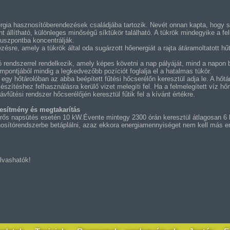
nergia hasznosítóberendezések családjába tartozik. Nevét onnan kapta, hogy su
t állítható, különleges minőségű síktükör található. A tükrök mindegyike a fe
kuszpontba koncentrálják.
zésre, amely a tükrök által oda sugárzott hőenergiát a rajta átáramoltatott h
 rendszerrel rendelkezik, amely képes követni a nap pályáját, mind a napon 
ontjából mindig a legkedvezőbb pozíciót foglalja el a hatalmas tükör.
 egy hőtárolóban az abba beépített fűtési hőcserélőn keresztül adja le. A hőt
észítéshez felhasználásra kerülő vizet melegíti fel. Ha a felmelegített víz h
vfűtési rendszer hőcserélőjén keresztül fűtik fel a kívánt értékre.
ljesítmény és megtakarítás
erős napsütés esetén 10 kW.Évente mintegy 2300 órán keresztül átlagosan 6 
osítórendszerbe betáplálni, azaz ekkora energiamennyiséget nem kell más en
lvashatók!