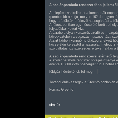
A szolár-parabola rendszer főbb jellemzői
A telepített napkollektor a koncentrált nape
(paraboloid) alkotja, melyen 162 db, egyenkén
hogy a felületükre érkező napsugárzást a fó
A fókuszpontban egy hőcserélő került elhelye
folyadékkal kevert víz.
A parabola olyan korszerűvezérlő és mozgató
következtében a sugárzás hasznosítása szemp
A zárt körben keringő hűtőközeg a felvett hőt
hőcserélőn keresztül a használati melegvíz k
szolgáltatáshoz szükséges értéket, akkor a tá
A szolár-parabola rendszerrel elérhető te
A szolár parabola rendszer hőteljesítménye 
évente 13 800 kWh hőenergiát tud a hőhaszn
földgáz hőértékének fel meg.
További érdekességek a Greenfo honlapján o
Forrás: Greenfo
cimkék: