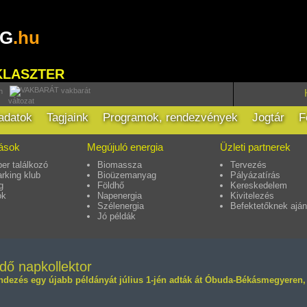
RG
.hu
KLASZTER
vakbarát
h
változat
ladatok
Tagjaink
Programok, rendezvények
Jogtár
F
tások
Megújuló energia
Üzleti partnerek
er találkozó
Biomassza
Tervezés
rking klub
Bioüzemanyag
Pályázatírás
g
Földhő
Kereskedelem
ok
Napenergia
Kivitelezés
Szélenergia
Befektetőknek aján
Jó példák
dő napkollektor
endezés egy újabb példányát július 1-jén adták át Óbuda-Békásmegyeren