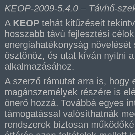
KEOP-2009-5.4.0 – Távhő-szekt
A
KEOP
tehát kitűzéseit tekin
hosszabb távú fejlesztési célo
energiahatékonyság növelését s
ösztönöz, és utat kíván nyitni 
alkalmazásához.
A szerző rámutat arra is, hogy
magánszemélyek részére is elé
önerő hozzá. Továbbá egyes i
támogatással valósíthatnák meg 
rendszerek biztosan működőké