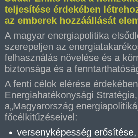
teljesítése érdekében létreho
az emberek hozzáállását elem
A magyar energiapolitika elsődle
szerepeljen az energiatakarék
felhasználás növelése és a kör
biztonsága és a fenntarthatóság
A fenti célok elérése érdekébe
Energiahatékonysági Stratégia,
a„Magyarország energiapolitiká
főcélkitűzéseivel:
versenyképesség erősítése,